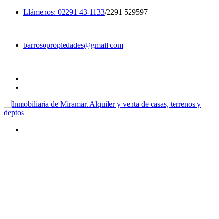
Llámenos: 02291 43-1133
/2291 529597
|
barrosopropiedades@gmail.com
|