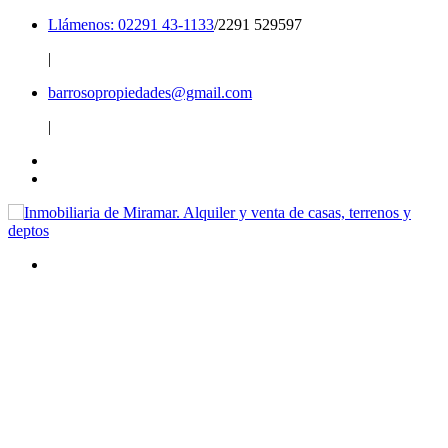
Llámenos: 02291 43-1133
/2291 529597
|
barrosopropiedades@gmail.com
|