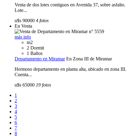
Venta de dos lotes contiguos en Avenida 37, sobre asfalto.
Lote...
u$s 90000
4 fotos
En Venta
más info
m2
2 Dormit
1 Baños
Departamento en Miramar
En Zona III de Miramar
Hermoso departamento en planta alta, ubicado en zona III.
Cuenta...
u$s 65000
19 fotos
1
2
3
4
5
6
7
8