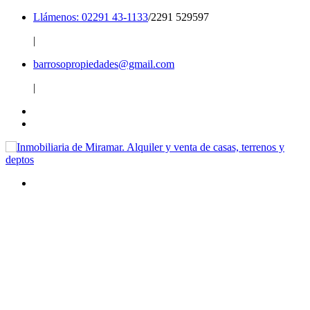
Llámenos: 02291 43-1133
/2291 529597
|
barrosopropiedades@gmail.com
|