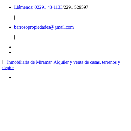
Llámenos: 02291 43-1133
/2291 529597
|
barrosopropiedades@gmail.com
|