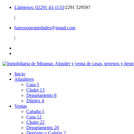
Llámenos: 02291 43-1133
/2291 529597
|
barrosopropiedades@gmail.com
|
Inicio
Alquileres
Casa
5
Chalet
13
Departamento
8
Dúplex
4
Ventas
Cabaña
1
Casa
12
Chalet
22
Departamento
20
Depósito o Galpón
2