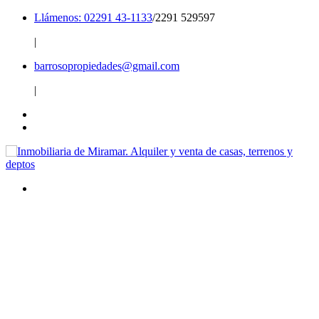
Llámenos: 02291 43-1133
/2291 529597
|
barrosopropiedades@gmail.com
|