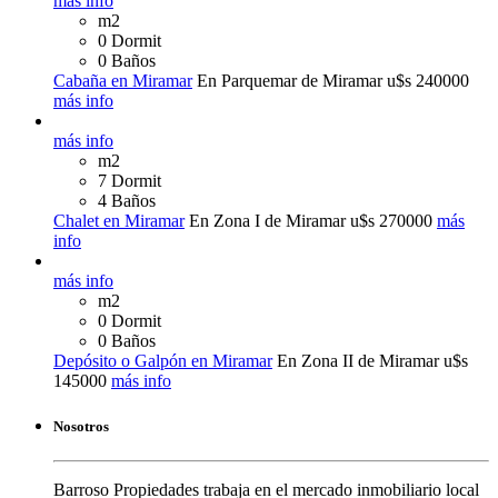
más info
m2
0 Dormit
0 Baños
Cabaña en Miramar
En Parquemar de Miramar
u$s 240000
más info
más info
m2
7 Dormit
4 Baños
Chalet en Miramar
En Zona I de Miramar
u$s 270000
más
info
más info
m2
0 Dormit
0 Baños
Depósito o Galpón en Miramar
En Zona II de Miramar
u$s
145000
más info
Nosotros
Barroso Propiedades trabaja en el mercado inmobiliario local