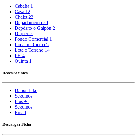
Cabaña
1
Casa
12
Chalet
22
Departamento
20
Depósito o Galpón
2
Dúplex
2
Fondo Comercial
1
Local u Oficina
5
Lote o Terreno
14
PH
4
Quinta
1
Redes Sociales
Danos Like
Seguinos
Plus +1
Seguinos
Email
Descargar Ficha