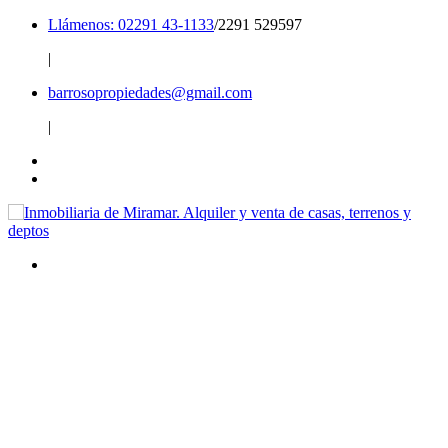
Llámenos: 02291 43-1133
/2291 529597
|
barrosopropiedades@gmail.com
|