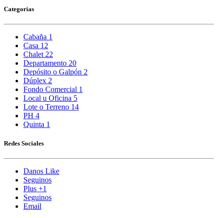
Categorias
Cabaña
1
Casa
12
Chalet
22
Departamento
20
Depósito o Galpón
2
Dúplex
2
Fondo Comercial
1
Local u Oficina
5
Lote o Terreno
14
PH
4
Quinta
1
Redes Sociales
Danos Like
Seguinos
Plus +1
Seguinos
Email