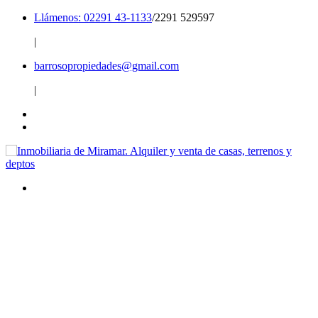
Llámenos: 02291 43-1133
/2291 529597
|
barrosopropiedades@gmail.com
|