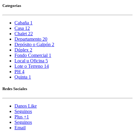
Categorias
Cabaña
1
Casa
12
Chalet
22
Departamento
20
Depósito o Galpón
2
Dúplex
2
Fondo Comercial
1
Local u Oficina
5
Lote o Terreno
14
PH
4
Quinta
1
Redes Sociales
Danos Like
Seguinos
Plus +1
Seguinos
Email