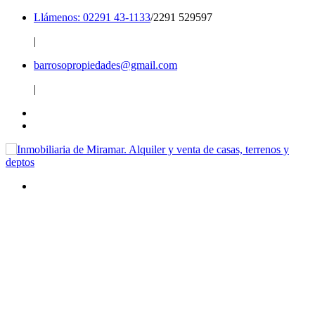
Llámenos: 02291 43-1133
/2291 529597
|
barrosopropiedades@gmail.com
|