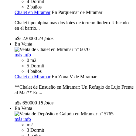
4 Dormit
2 baños
Chalet en Miramar
En Parquemar de Miramar
Chalet tipo alpina mas dos lotes de terreno lindero. Ubicado
en el barrio...
u$s 220000
24 fotos
En Venta
más info
0 m2
5 Dormit
4 baños
Chalet en Miramar
En Zona V de Miramar
**Chalet de Ensueño en Miramar: Un Refugio de Lujo Frente
al Mar** En...
u$s 650000
18 fotos
En Venta
más info
m2
3 Dormit
2 baños