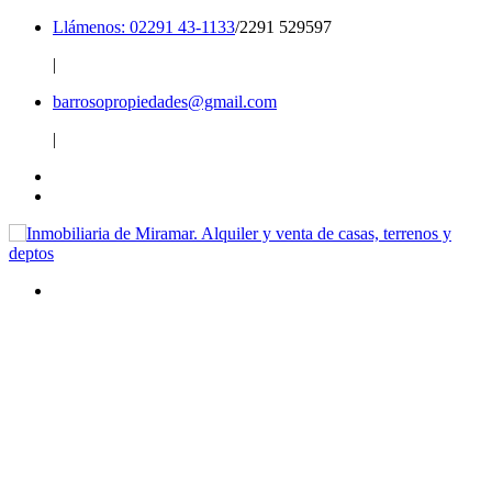
Llámenos: 02291 43-1133
/2291 529597
|
barrosopropiedades@gmail.com
|